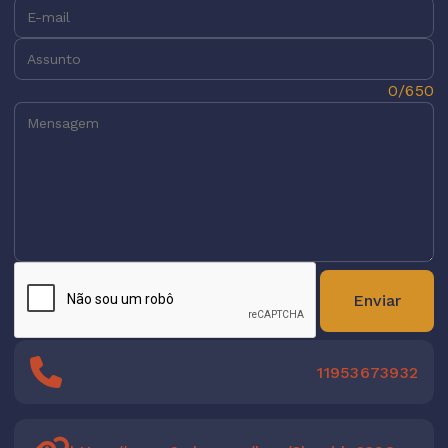
E-mail:
Assunto:
Mensagem:
0/650
Enviar
11953673932