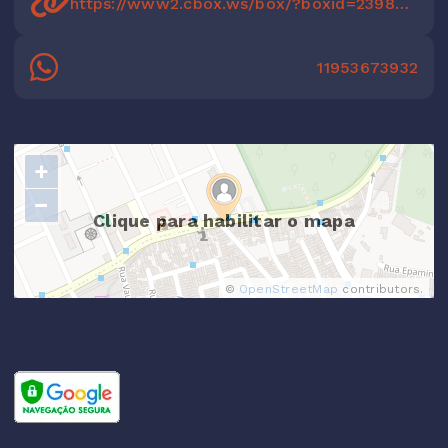
https://www2.cbox.ws/box/?boxid=2398467&boxtag=bpltsl
11953673932
+
−
Clique para habilitar o mapa
©
OpenStreetMap
contributors.