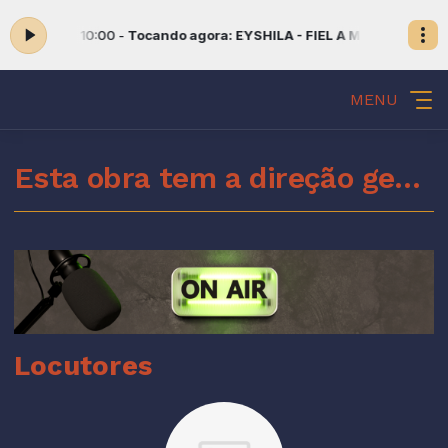
 09:00 às 10:00 -
Tocando agora: EYSHILA - FIEL A MIM
INTIMIDADE 
MENU
Esta obra tem a direção geral do Espírito Santo de Deus
Locutores