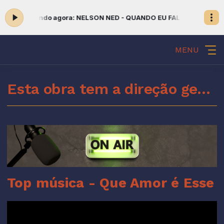
:00 -
Tocando agora: NELSON NED - QUANDO EU FALO DE JESUS
MA
MENU
Esta obra tem a direção geral do Espírito Santo de Deus
Top música - Que Amor é Esse