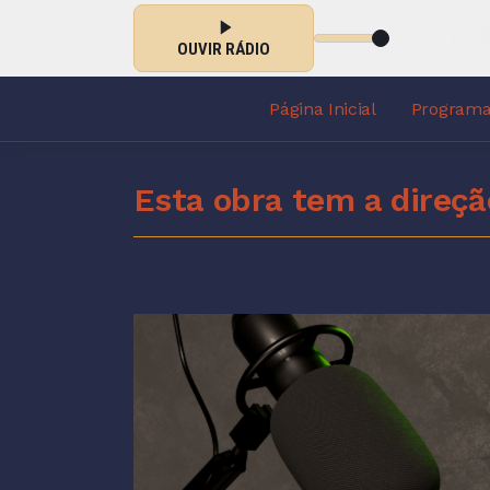
Tocando agora: DALVINHA - SONHO
OUVIR RÁDIO
Página Inicial
Program
Esta obra tem a direçã