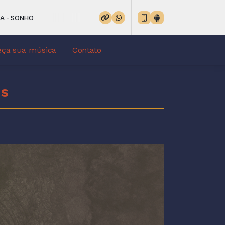
NHO
eça sua música
Contato
us