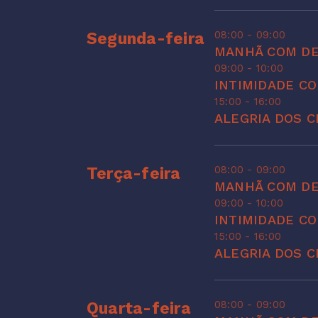
08:00 - 09:00
Segunda-feira
MANHÃ COM D
09:00 - 10:00
INTIMIDADE C
15:00 - 16:00
ALEGRIA DOS 
08:00 - 09:00
Terça-feira
MANHÃ COM D
09:00 - 10:00
INTIMIDADE C
15:00 - 16:00
ALEGRIA DOS 
08:00 - 09:00
Quarta-feira