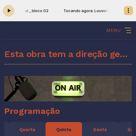
 Louvor Rural _ bloco 02
Tocando agora: Louvor Rural _ bloco 0
MENU
Esta obra tem a direção geral do Espírito Santo de Deus
Programação
Quarta
Quinta
Sexta
Sá